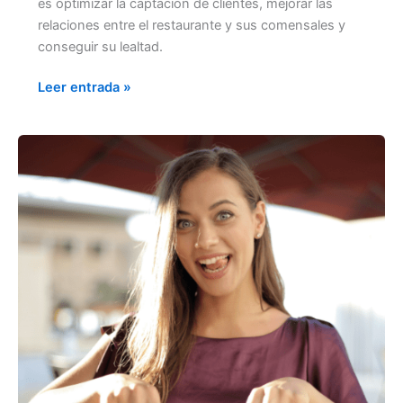
es optimizar la captación de clientes, mejorar las
relaciones entre el restaurante y sus comensales y
conseguir su lealtad.
Leer entrada »
GESTIÓN
DE
LA
EXPERIENCIA
DEL
CLIENTE
PARA
UN
RESTAURANTE
DE
COMIDA
RÁPIDA