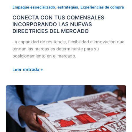
,
,
Empaque especializado
estrategias
Experiencias de compra
CONECTA CON TUS COMENSALES
INCORPORANDO LAS NUEVAS
DIRECTRICES DEL MERCADO
La capacidad de resiliencia, flexibilidad e innovación que
tengan las marcas es determinante para su
posicionamiento en el mercado.
Leer entrada »
CÓMO
EL
PACKAGING
INFLUYE
EN
LA
DECISIÓN