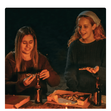
CONECTA
CON
TUS
COMENSALES
INCORPORANDO
LAS
NUEVAS
DIRECTRICES
DEL
MERCADO