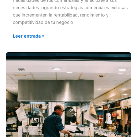
necesidades de tus comensales y anticípate a sus
necesidades logrando estrategias comerciales exitosas
que incrementen la rentabilidad, rendimiento y
competitividad de tu negocio
Leer entrada »
ADMINISTRA
TU
RESTAURANTE
DE
COMIDA
RÁPIDA
CON
ÉXITO