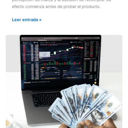
efecto comienza antes de probar el producto.
Leer entrada »
LA
INTELIGENCIA
COMPETITIVA
INFLUYE
EN
LA
DECISIÓN
DE
COMPRA
DE
PIZZAS
Y
COMIDA
RÁPIDA