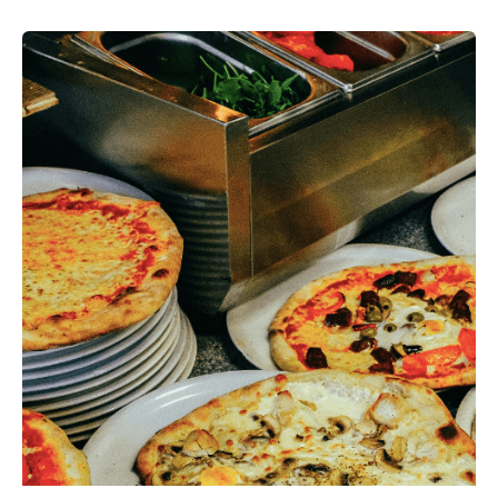
¿CUÁNDO
UTILIZAR
ESTATEGIAS
DE
PROMOCIÓN
PARA
RESTAURANTES
DE
COMIDA
RÁPIDA?