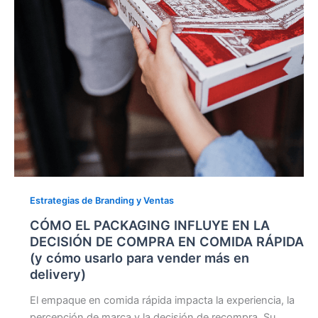
DE
COMPRA
EN
COMIDA
RÁPIDA
(y
cómo
usarlo
para
vender
más
en
Estrategias de Branding y Ventas
delivery)
CÓMO EL PACKAGING INFLUYE EN LA
DECISIÓN DE COMPRA EN COMIDA RÁPIDA
(y cómo usarlo para vender más en
delivery)
El empaque en comida rápida impacta la experiencia, la
percepción de marca y la decisión de recompra. Su