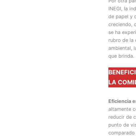
Por otra pa
INEGI, la in
de papel y 
creciendo, c
se ha exper
rubro de la
ambiental, l
que brinda.
BENEFIC
LA COMI
Eficiencia e
altamente c
reducir de 
punto de vi
comparado c