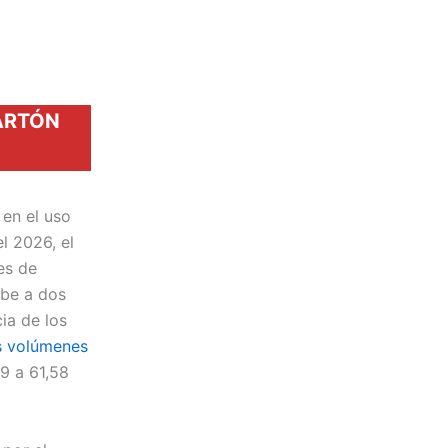
CARTÓN
 en el uso
el 2026, el
es de
ebe a dos
ia de los
s volúmenes
9 a 61,58