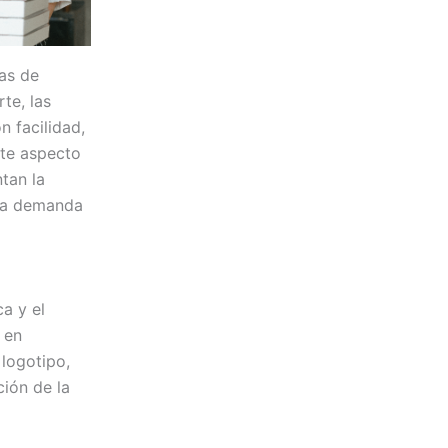
jas de
te, las
n facilidad,
ste aspecto
tan la
 la demanda
a y el
 en
 logotipo,
ción de la