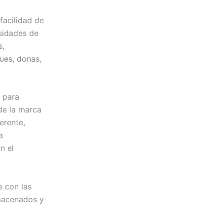
facilidad de
sidades de
s,
ues, donas,
 para
de la marca
erente,
a
n el
e con las
lmacenados y