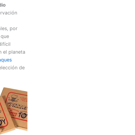
dio
ervación
les, por
 que
fícil
 el planeta
ques
elección de