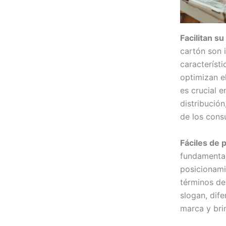
Facilitan su
cartón son i
característ
optimizan e
es crucial 
distribució
de los cons
Fáciles de p
fundamental
posicionami
términos de
slogan, dife
marca y bri