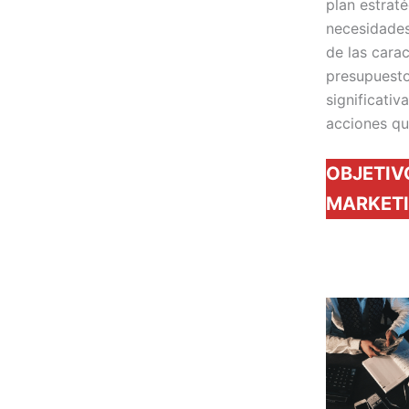
plan estrat
necesidades
de las carac
presupuesto
significativ
acciones qu
OBJETIV
MARKETI