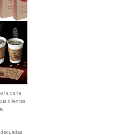
para darle
us clientes
ue
 adecuadas