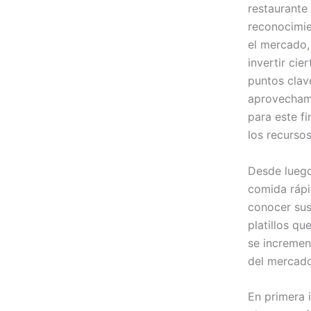
restaurante
reconocimie
el mercado,
invertir ci
puntos clav
aprovechami
para este fi
los recurso
Desde luego
comida rápi
conocer sus
platillos q
se incremen
del mercado
En primera 