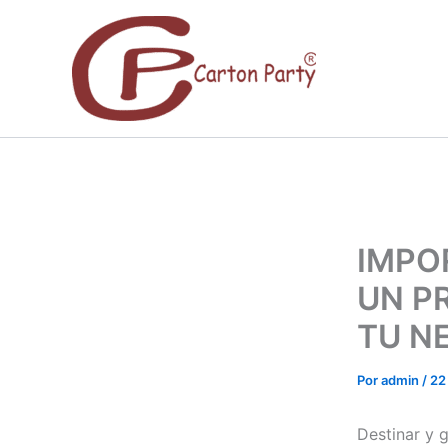
Ir
al
contenido
IMPO
UN P
TU N
Por
admin
/
22
Destinar y 