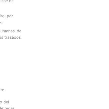
clase de
ro, por
-.
 humanas, de
os trazados.
to.
o del
de redes