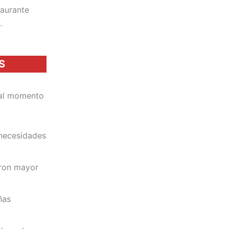
taurante
.
S
 al momento
 necesidades
aron mayor
ñas