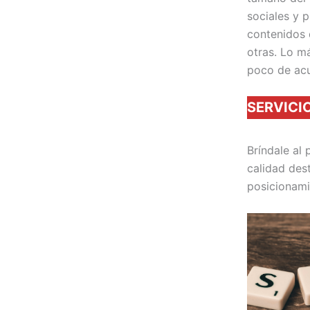
sociales y 
contenidos 
otras. Lo m
poco de acu
SERVICI
Bríndale al
calidad des
posicionami