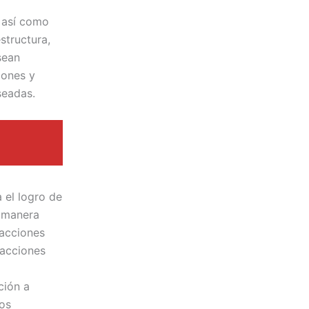
, así como
structura,
sean
iones y
seadas.
 el logro de
e manera
 acciones
 acciones
ción a
los