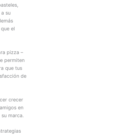
asteles,
 a su
 demás
 que el
ra pizza –
te permiten
ra que tus
isfacción de
cer crecer
y amigos en
a su marca.
trategias