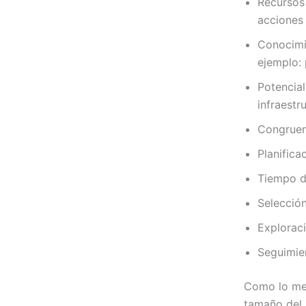
Recursos 
acciones
Conocimie
ejemplo: 
Potencial
infraestr
Congruenc
Planifica
Tiempo d
Selección
Explorac
Seguimien
Como lo men
tamaño del 