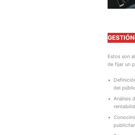
GESTIÓN
Estos son a
de fijar un 
Definició
del públi
Análisis 
rentabili
Conocimi
publicitar