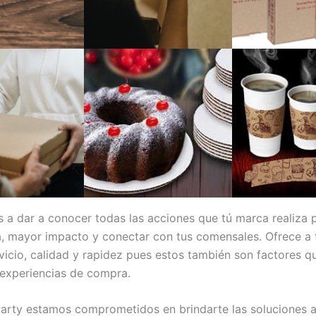
s a dar a conocer todas las acciones que tú marca realiza 
, mayor impacto y conectar con tus comensales. Ofrece a t
rvicio, calidad y rapidez pues estos también son factores q
experiencias de compra.
arty estamos comprometidos en brindarte las soluciones