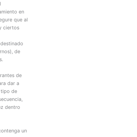
l
namiento en
egure que al
y ciertos
 destinado
rnos), de
s.
urantes de
ra dar a
 tipo de
secuencia,
ez dentro
 contenga un