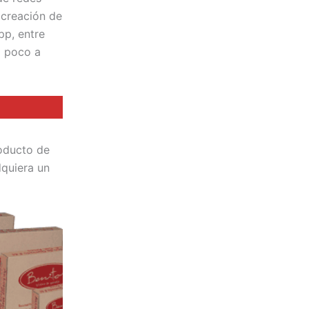
 creación de
pp, entre
o poco a
roducto de
quiera un