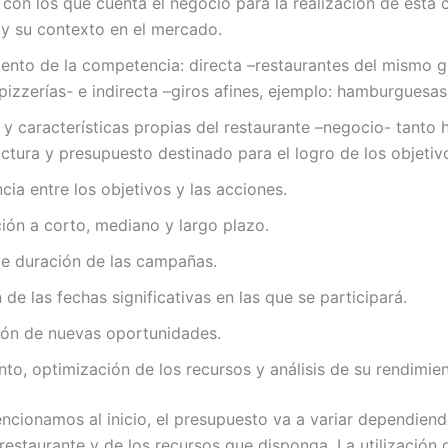
con los que cuenta el negocio para la realización de esta 
 y su contexto en el mercado.
nto de la competencia: directa –restaurantes del mismo gi
pizzerías- e indirecta –giros afines, ejemplo: hamburguesas
 y características propias del restaurante –negocio- tanto
uctura y presupuesto destinado para el logro de los objetiv
ia entre los objetivos y las acciones.
ción a corto, mediano y largo plazo.
e duración de las campañas.
 de las fechas significativas en las que se participará.
ión de nuevas oportunidades.
to, optimización de los recursos y análisis de su rendimien
cionamos al inicio, el presupuesto va a variar dependiend
restaurante y de los recursos que disponga. La utilización 