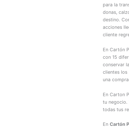
para la tra
donas, calzo
destino. Co
acciones ll
cliente reg
En Cartón P
con 15 dife
conservar la
clientes los
una compra
En Carton P
tu negocio.
todas tus r
En
Cartón P