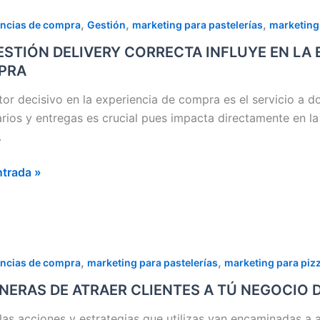
,
,
,
encias de compra
Gestión
marketing para pastelerías
marketing 
ÓN
ESTIÓN DELIVERY CORRECTA INFLUYE EN LA 
ERY
PRA
ECTA
YE
tor decisivo en la experiencia de compra es el servicio a dom
arios y entregas es crucial pues impacta directamente en la c
.
IENCIA
ntrada »
IÓN
RA
,
,
encias de compra
marketing para pastelerías
marketing para pizz
RAS
NERAS DE ATRAER CLIENTES A TÚ NEGOCIO D
ER
las acciones y estrategias que utilizas van encaminadas a 