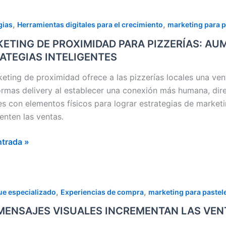
ETING
,
,
gias
Herramientas digitales para el crecimiento
marketing para p
ETING DE PROXIMIDAD PARA PIZZERÍAS: A
MIDAD
ATEGIAS INTELIGENTES
ÍAS:
keting de proximidad ofrece a las pizzerías locales una ven
NTA
ormas delivery al establecer una conexión más humana, dire
les con elementos físicos para lograr estrategias de marketi
AS
enten las ventas.
ES
ntrada »
TEGIAS
IGENTES
,
,
e especializado
Experiencias de compra
marketing para pastel
AJES
MENSAJES VISUALES INCREMENTAN LAS VEN
LES