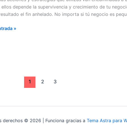
TES
 ellos depende la supervivencia y crecimiento de tu negoci
esultado el fin anhelado. No importa si tú negocio es peq
ntrada »
IO
DA
A
LERÍA
1
2
3
s derechos © 2026 | Funciona gracias a
Tema Astra para 