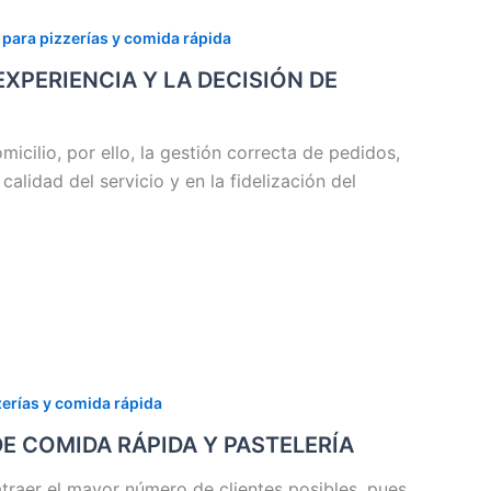
para pizzerías y comida rápida
EXPERIENCIA Y LA DECISIÓN DE
icilio, por ello, la gestión correcta de pedidos,
alidad del servicio y en la fidelización del
erías y comida rápida
E COMIDA RÁPIDA Y PASTELERÍA
atraer el mayor número de clientes posibles, pues