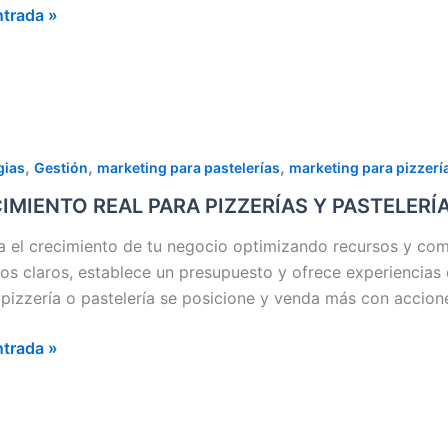
ntrada »
 una
a
MIENTO
,
,
,
gias
Gestión
marketing para pastelerías
marketing para pizzerí
da
IMIENTO REAL PARA PIZZERÍAS Y PASTELERÍ
PIZZERÍAS Y
ues
LERÍAS: VENDE
a el crecimiento de tu negocio optimizando recursos y co
vos claros, establece un presupuesto y ofrece experiencias d
d
 pizzería o pastelería se posicione y venda más con accion
R
ntrada »