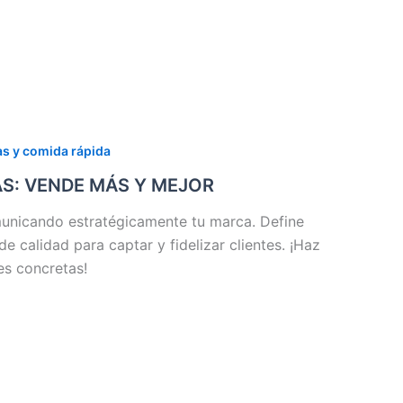
as y comida rápida
AS: VENDE MÁS Y MEJOR
municando estratégicamente tu marca. Define
e calidad para captar y fidelizar clientes. ¡Haz
es concretas!