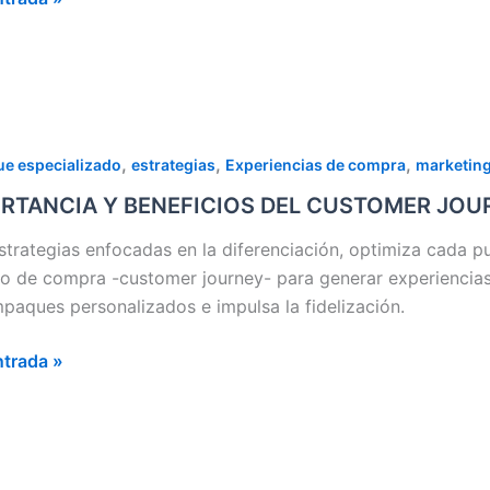
O
TANCIA
,
,
,
e especializado
estrategias
Experiencias de compra
marketing
RTANCIA Y BENEFICIOS DEL CUSTOMER JOU
ICIOS
RÍAS
strategias enfocadas en la diferenciación, optimiza cada pu
OMER
o de compra -customer journey- para generar experiencias
NEY
paques personalizados e impulsa la fidelización.
ntrada »
DA
A