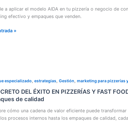
LO
e a aplicar el modelo AIDA en tu pizzería o negocio de comi
ing efectivo y empaques que venden.
ntrada »
ÍA
IO
DA
A
,
,
,
e especializado
estrategias
Gestión
marketing para pizzerías 
TO
ECRETO DEL ÉXITO EN PIZZERÍAS Y FAST FOOD: 
ques de calidad
re cómo una cadena de valor eficiente puede transformar t
RÍAS
los procesos internos hasta los empaques de calidad, cada d