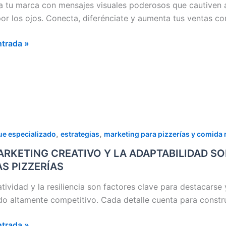
EMENTAN
a tu marca con mensajes visuales poderosos que cautiven a
por los ojos. Conecta, diferénciate y aumenta tus ventas c
AS
ntrada »
DA
A
,
,
e especializado
estrategias
marketing para pizzerías y comida 
ETING
ARKETING CREATIVO Y LA ADAPTABILIDAD S
IVO
AS PIZZERÍAS
atividad y la resiliencia son factores clave para destacarse
ABILIDAD
o altamente competitivo. Cada detalle cuenta para construi
ntrada »
ES