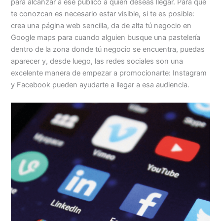
para alcanzar a ese público a quien deseas llegar. Para que
te conozcan es necesario estar visible, si te es posible:
crea una página web sencilla, da de alta tú negocio en
Google maps para cuando alguien busque una pastelería
dentro de la zona donde tú negocio se encuentra, puedas
aparecer y, desde luego, las redes sociales son una
excelente manera de empezar a promocionarte: Instagram
y Facebook pueden ayudarte a llegar a esa audiencia.