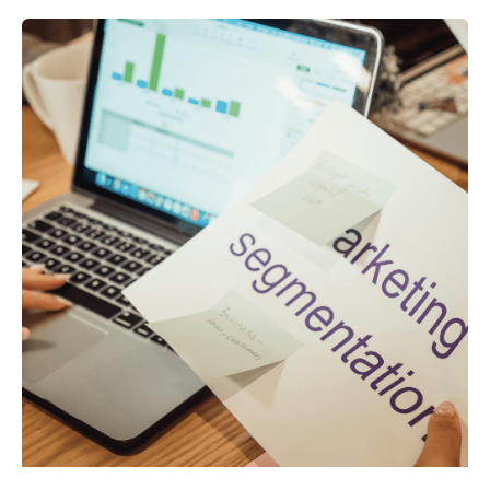
VENTAJAS
DE
SEGMENTAR
TU
MERCADO
DE
COMIDA
RÁPIDA
O
PASTELERÍA