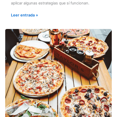
aplicar algunas estrategias que sí funcionan.
Leer entrada »
HAZ
QUE
TU
PIZZERÍA
DESTAQUE:
Conecta
con
tus
Clientes
y
Proyecta
una
Marca
Confiable