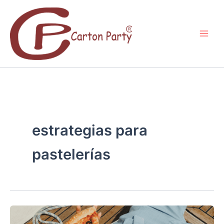
Ir
al
contenido
estrategias para
pastelerías
LA
EXPERIENCIA