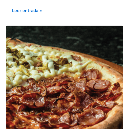
Leer entrada »
LOS
MENSAJES
VISUALES
INCREMENTAN
LAS
VENTAS
DE
COMIDA
RÁPIDA