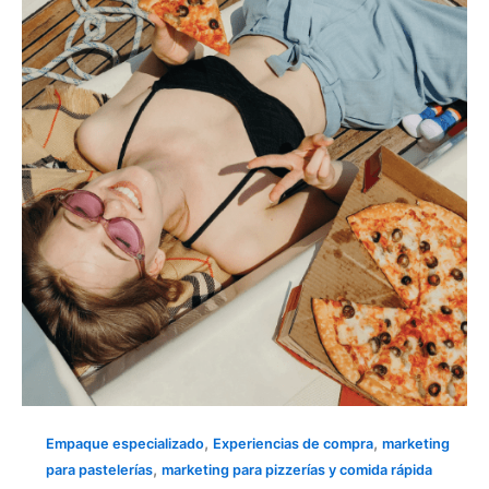
DEL
CLIENTE
FORTALECE
TU
MARCA
,
,
Empaque especializado
Experiencias de compra
marketing
,
para pastelerías
marketing para pizzerías y comida rápida