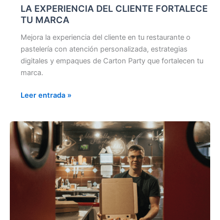
LA EXPERIENCIA DEL CLIENTE FORTALECE
TU MARCA
Mejora la experiencia del cliente en tu restaurante o
pastelería con atención personalizada, estrategias
digitales y empaques de Carton Party que fortalecen tu
marca.
Leer entrada »
EL
BUEN
FIN
2025:
Estrategias
rentables
para
restaurantes,