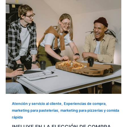
ELECCIÓN
DE
COMPRA
AÑADIENDO
VALOR
A
TU
MARCA
,
,
Atención y servicio al cliente
Experiencias de compra
,
marketing para pastelerías
marketing para pizzerías y comida
rápida
INFLUYE EN LA ELECCIÓN DE COMPRA