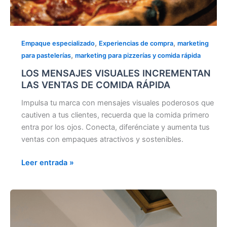
,
,
Empaque especializado
Experiencias de compra
marketing
,
para pastelerías
marketing para pizzerías y comida rápida
LOS MENSAJES VISUALES INCREMENTAN
LAS VENTAS DE COMIDA RÁPIDA
Impulsa tu marca con mensajes visuales poderosos que
cautiven a tus clientes, recuerda que la comida primero
entra por los ojos. Conecta, diferénciate y aumenta tus
ventas con empaques atractivos y sostenibles.
Leer entrada »
INFLUYE
EN
LA