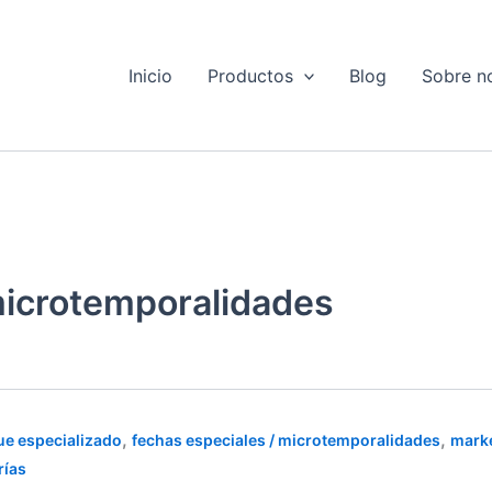
Inicio
Productos
Blog
Sobre n
microtemporalidades
SA
,
,
e especializado
fechas especiales / microtemporalidades
marke
rías