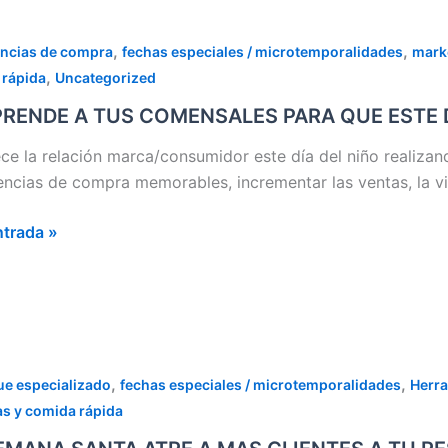
o
RENDE
,
,
encias de compra
fechas especiales / microtemporalidades
marke
,
 rápida
Uncategorized
RENDE A TUS COMENSALES PARA QUE ESTE 
NSALES
ece la relación marca/consumidor este día del niño realiza
encias de compra memorables, incrementar las ventas, la vi
ntrada »
RABLE
,
,
e especializado
fechas especiales / microtemporalidades
Herra
NA
as y comida rápida
A