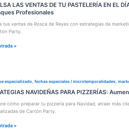
AS
LSA LAS VENTAS DE TU PASTELERÍA EN EL DÍA 
ques Profesionales
LERÍA
a tus ventas de Rosca de Reyes con estrategias de market
tón Party.
ntrada »
 Estrategias,
ing
TEGIAS
,
,
e especializado
fechas especiales / microtemporalidades
marke
ues
EÑAS
ionales
ATEGIAS NAVIDEÑAS PARA PIZZERÍAS: Aument
ÍAS:
re cómo preparar tu pizzería para Navidad, atraer más cli
ta
alizadas de Cartón Party.
ntrada »
s