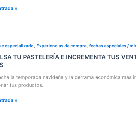
ntrada »
LERÍAS
SA
,
,
e especializado
Experiencias de compra
fechas especiales / m
LSA TU PASTELERÍA E INCREMENTA TUS VENT
LERÍA
S
EMENTA
cha la temporada navideña y la derrama económica más im
onar tus productos.
AS
ntrada »
AD,