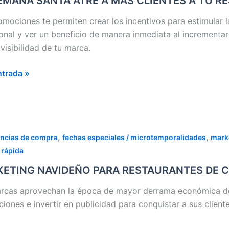
EMANA SANTA ATRE A MAS CLIENTES A TU R
omociones te permiten crear los incentivos para estimular l
onal y ver un beneficio de manera inmediata al incrementar
TES
visibilidad de tu marca.
ntrada »
AURANTE
DA
A
ETING
,
,
encias de compra
fechas especiales / microtemporalidades
marke
DEÑO
 rápida
ETING NAVIDEÑO PARA RESTAURANTES DE C
AURANTES
rcas aprovechan la época de mayor derrama económica del
DA
iones e invertir en publicidad para conquistar a sus client
A