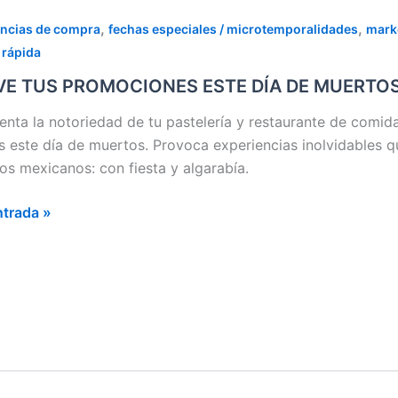
E
,
,
encias de compra
fechas especiales / microtemporalidades
marke
 rápida
OCIONES
VE TUS PROMOCIONES ESTE DÍA DE MUERTO
enta la notoriedad de tu pastelería y restaurante de comi
es este día de muertos. Provoca experiencias inolvidables
TOS
los mexicanos: con fiesta y algarabía.
ntrada »
CTA
NCIA