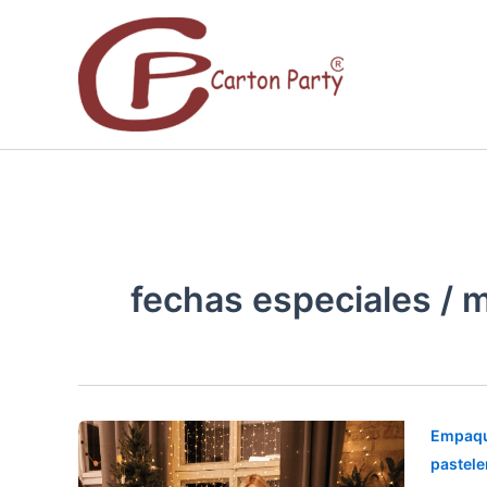
Ir
al
contenido
fechas especiales / 
IMPUL
Empaqu
LAS
pastele