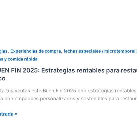
,
,
gias
Experiencias de compra
fechas especiales / microtemporal
as y comida rápida
EN FIN 2025: Estrategias rentables para restau
co
egias
les
a tus ventas este Buen Fin 2025 con estrategias rentables, 
a con empaques personalizados y sostenibles para restaura
rantes,
ntrada »
ías
erías