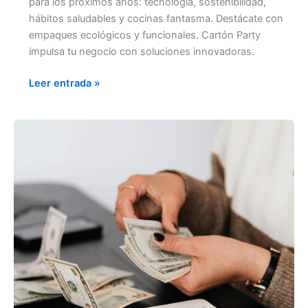
para los próximos años: tecnología, sostenibilidad,
hábitos saludables y cocinas fantasma. Destácate con
empaques ecológicos y funcionales. Cartón Party
impulsa tu negocio con soluciones innovadoras.
Leer entrada »
CREA
OPORTUNIDADES
EN
MEDIO
DE
LA
CRISIS