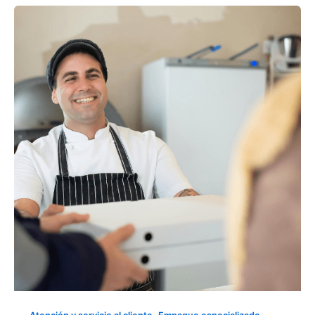
TENDENCIAS
EN
LOS
HÁBITOS
DE
CONSUMO:
COMIDA
RÁPIDA
Y
SOSTENIBILIDAD
,
,