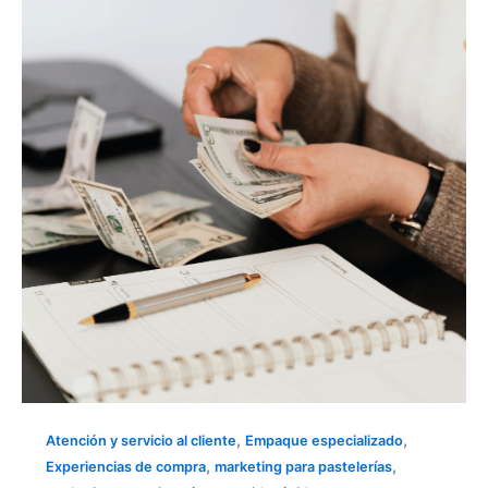
LA
RECURRENCIA
DE
TUS
VENTAS
EN
COMIDA
RÁPIDA
Y
PASTELERÍA
,
,
Atención y servicio al cliente
Empaque especializado
,
,
Experiencias de compra
marketing para pastelerías