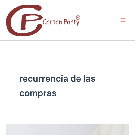
Ir
al
contenido
recurrencia de las
compras
CÓMO
INCREMENTAR