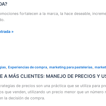
TEGIAS
DA?
OCIÓN
omociones fortalecen a la marca, la hace deseable, increme
do.
AURANTES
ntrada »
DA
A?
E
,
,
,
gias
Experiencias de compra
marketing para pastelerías
market
E A MÁS CLIENTES: MANEJO DE PRECIOS Y 
TES:
trategias de precios son una práctica que se utiliza para p
JO
ios que venden, utilizando un precio menor que un número r
 en la decisión de compra.
OS