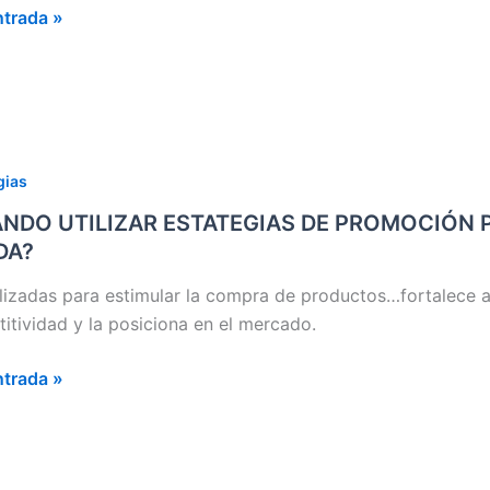
ntrada »
OCIONES
NDO
gias
ZAR
NDO UTILIZAR ESTATEGIAS DE PROMOCIÓN 
EGIAS
DA?
OCIÓN
ilizadas para estimular la compra de productos…fortalece a
itividad y la posiciona en el mercado.
AURANTES
ntrada »
DA
A?