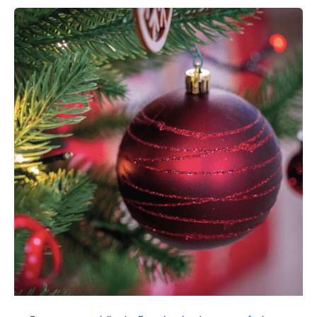
IMPULSA
TU
PASTELERÍA
E
INCREMENTA
TUS
VENTAS
ESTA
NAVIDAD,
FIN
DE
AÑO
Y
REYES