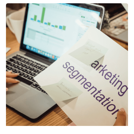
VENTAJAS
DE
SEGMENTAR
TU
MERCADO
DE
COMIDA
RÁPIDA
O
PASTELERÍA