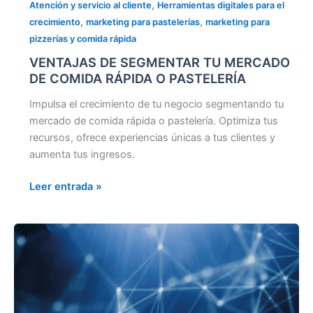
,
Atención y servicio al cliente
Herramientas digitales para el
,
,
crecimiento
marketing para pastelerías
marketing para
pizzerías y comida rápida
VENTAJAS DE SEGMENTAR TU MERCADO
DE COMIDA RÁPIDA O PASTELERÍA
Impulsa el crecimiento de tu negocio segmentando tu
mercado de comida rápida o pastelería. Optimiza tus
recursos, ofrece experiencias únicas a tus clientes y
aumenta tus ingresos.
Leer entrada »
BENEFICIOS
DE
LA
IA
EN