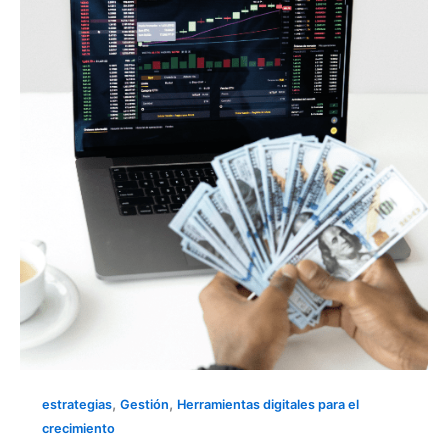
COMPETITIVA
INFLUYE
EN
LA
DECISIÓN
DE
COMPRA
DE
PIZZAS
Y
COMIDA
RÁPIDA
,
,
estrategias
Gestión
Herramientas digitales para el
crecimiento