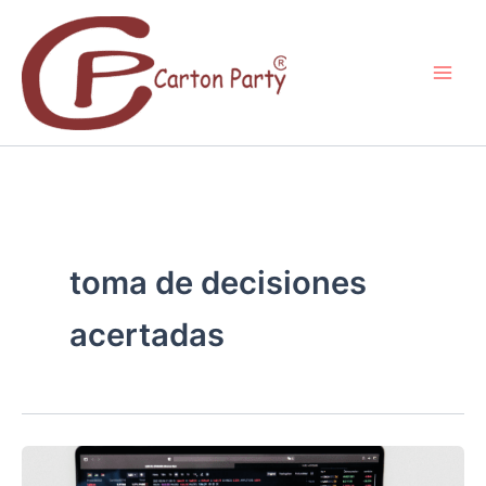
Ir
al
contenido
toma de decisiones
acertadas
LA
INTELIGENCIA