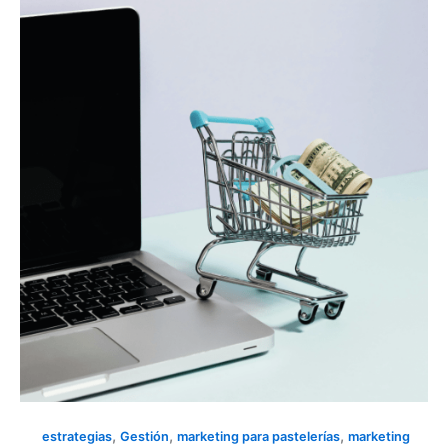
¿TU
PIZZERÍA
NO
VENDE
LO
ESPERADO?
REVISA
TU
ESTRATEGIA
COMERCIAL
,
,
,
estrategias
Gestión
marketing para pastelerías
marketing