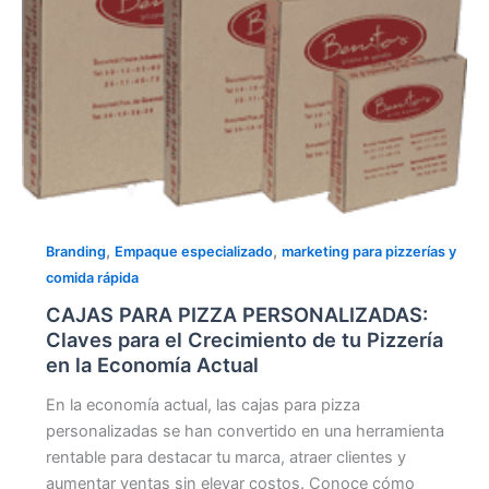
Claves
para
el
Crecimiento
de
tu
Pizzería
en
la
,
,
Branding
Empaque especializado
marketing para pizzerías y
Economía
comida rápida
Actual
CAJAS PARA PIZZA PERSONALIZADAS:
Claves para el Crecimiento de tu Pizzería
en la Economía Actual
En la economía actual, las cajas para pizza
personalizadas se han convertido en una herramienta
rentable para destacar tu marca, atraer clientes y
aumentar ventas sin elevar costos. Conoce cómo