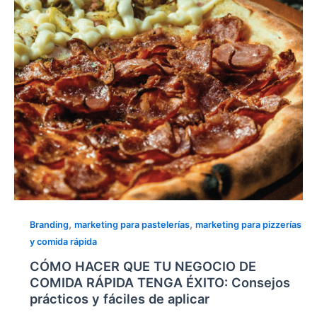
DE
COMIDA
RÁPIDA
TENGA
ÉXITO: Consejos
prácticos
y
fáciles
de
aplicar
,
,
Branding
marketing para pastelerías
marketing para pizzerías
y comida rápida
CÓMO HACER QUE TU NEGOCIO DE
COMIDA RÁPIDA TENGA ÉXITO: Consejos
prácticos y fáciles de aplicar