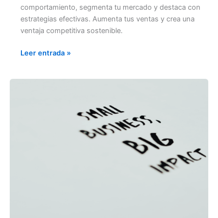
comportamiento, segmenta tu mercado y destaca con
estrategias efectivas. Aumenta tus ventas y crea una
ventaja competitiva sostenible.
Leer entrada »
AUMENTA
LAS
VENTAS
DE
TU
PIZZERÍA
CON
LOGÍSTICA
INTELIGENTE,
MARKETING
EFECTIVO
Y