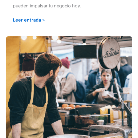
pueden impulsar tu negocio hoy.
Leer entrada »
PROMOCIONES
IRRESISTIBLES
PARA
AUMENTAR
TUS
VENTAS
ENTRE
SEMANA