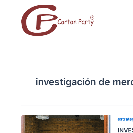
Ir
al
contenido
investigación de me
INVES
estrate
DE
INVE