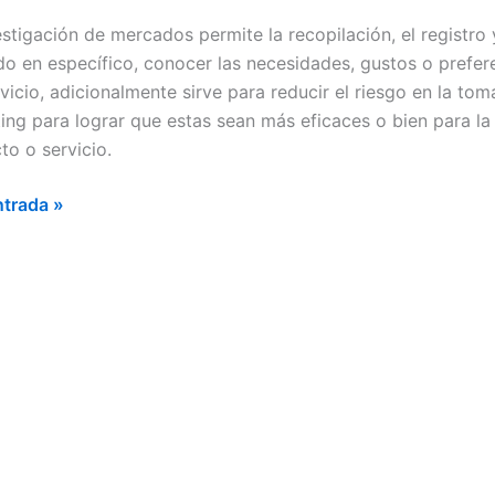
ADOS
estigación de mercados permite la recopilación, el registro 
EMENTAR
o en específico, conocer las necesidades, gustos o prefer
rvicio, adicionalmente sirve para reducir el riesgo en la to
TITIVIDAD
ing para lograr que estas sean más eficaces o bien para l
to o servicio.
ntrada »