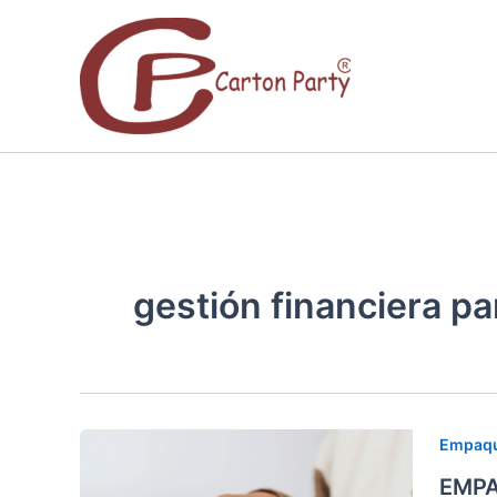
Ir
al
contenido
gestión financiera pa
EMPA
Empaqu
TU
EMPA