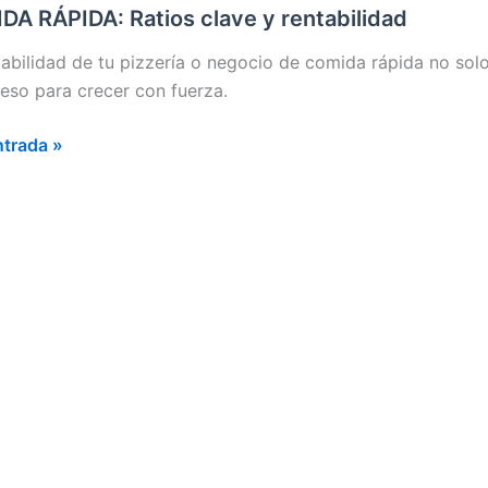
A RÁPIDA: Ratios clave y rentabilidad
ES
tabilidad de tu pizzería o negocio de comida rápida no solo
CIERAS
eso para crecer con fuerza.
ntrada »
SFORMAN
IO
DA
A:
ilidad