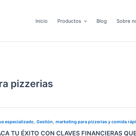
Inicio
Productos
Blog
Sobre n
ra pizzerias
CA
,
,
e especializado
Gestión
marketing para pizzerías y comida ráp
CA TU ÉXITO CON CLAVES FINANCIERAS QU