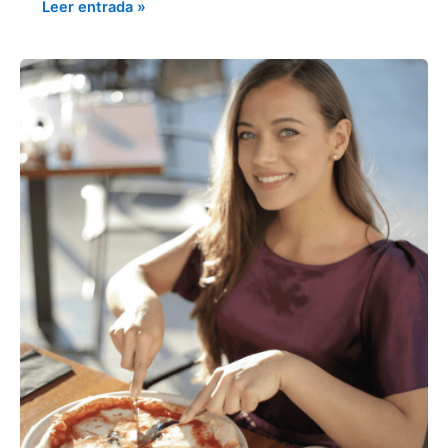
Leer entrada »
CÓMO
INFLUIR
PSICOLÓGICAMENTE
EN
LA
DECISIÓN
DE
COMPRA
DE
TUS
COMENSALES