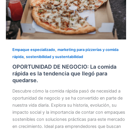
para
quedarse.
,
Empaque especializado
marketing para pizzerías y comida
,
rápida
sostenibilidad y sustentabilidad
OPORTUNIDAD DE NEGOCIO: La comida
rápida es la tendencia que llegó para
quedarse.
Descubre cómo la comida rápida pasó de necesidad a
oportunidad de negocio y se ha convertido en parte de
nuestra vida diaria. Explora su historia, evolución, su
impacto social y la importancia de contar con empaques
sostenibles con soluciones prácticas para este mercado
en crecimiento. Ideal para emprendedores que buscan