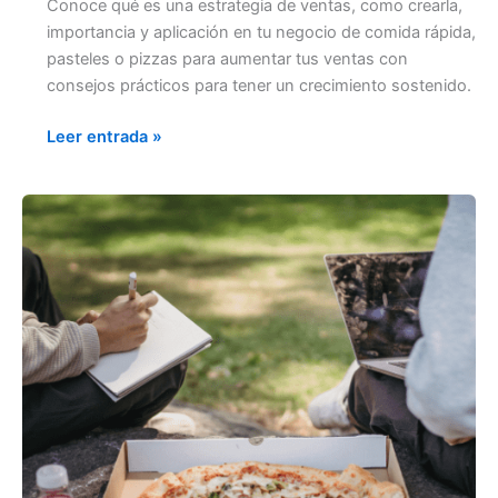
Conoce qué es una estrategia de ventas, como crearla,
importancia y aplicación en tu negocio de comida rápida,
pasteles o pizzas para aumentar tus ventas con
consejos prácticos para tener un crecimiento sostenido.
Leer entrada »
OPORTUNIDAD
DE
NEGOCIO:
La
comida
rápida
es
la
tendencia
que
llegó