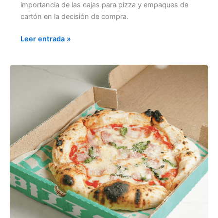
importancia de las cajas para pizza y empaques de
cartón en la decisión de compra.
Leer entrada »
EL
PODER
DEL
EMPAQUE
EN
EL
MARKETING
GASTRONÓMICO
Y
CÓMO
PUEDE
IMPULSAR
TU