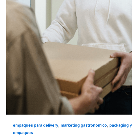
DARK
KITCHENS: diferénciate
sin
punto
físico
|
Carton
Party
,
,
empaques para delivery
marketing gastronómico
packaging y
empaques