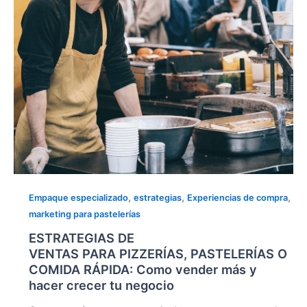
Como
vender
más
y
hacer
crecer tu negocio
,
,
,
Empaque especializado
estrategias
Experiencias de compra
marketing para pastelerías
ESTRATEGIAS DE
VENTAS PARA PIZZERÍAS, PASTELERÍAS O
COMIDA RÁPIDA: Como vender más y
hacer crecer tu negocio