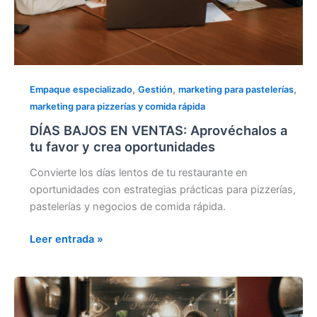
,
,
,
Empaque especializado
Gestión
marketing para pastelerías
marketing para pizzerías y comida rápida
DÍAS BAJOS EN VENTAS: Aprovéchalos a
tu favor y crea oportunidades
Convierte los días lentos de tu restaurante en
oportunidades con estrategias prácticas para pizzerías,
pastelerías y negocios de comida rápida.
Leer entrada »
EL
BUEN