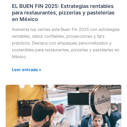
EL BUEN FIN 2025: Estrategias rentables
para restaurantes, pizzerías y pastelerías
en México
Aumenta tus ventas este Buen Fin 2025 con estrategias
rentables, datos confiables, proyecciones y tip’s
prácticos. Destaca con empaques personalizados y
sostenibles para restaurantes, pizzerías y pastelerías en
México.
Leer entrada »
ESTRATEGIAS
DE
VENTAS PARA PIZZERÍAS,
PASTELERÍAS O
COMIDA
RÁPIDA: