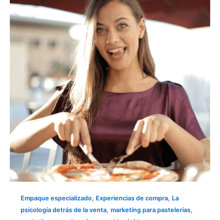
PARA
CONQUISTAR
A
TUS
CLIENTES
,
,
Empaque especializado
Experiencias de compra
La
,
,
psicología detrás de la venta
marketing para pastelerías