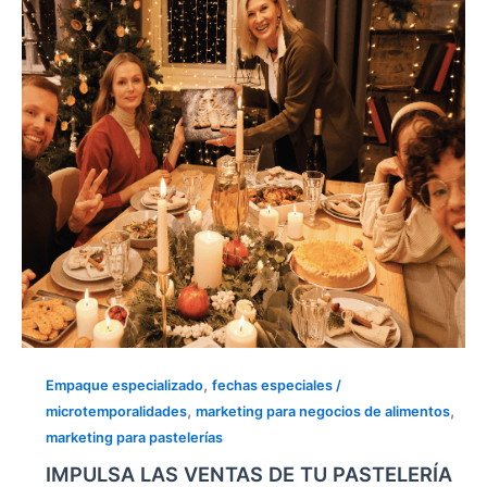
TU
PASTELERÍA
EN
EL
DÍA
DE
REYES: Estrategias,
Marketing
y
Empaques
Profesionales
,
Empaque especializado
fechas especiales /
,
,
microtemporalidades
marketing para negocios de alimentos
marketing para pastelerías
IMPULSA LAS VENTAS DE TU PASTELERÍA