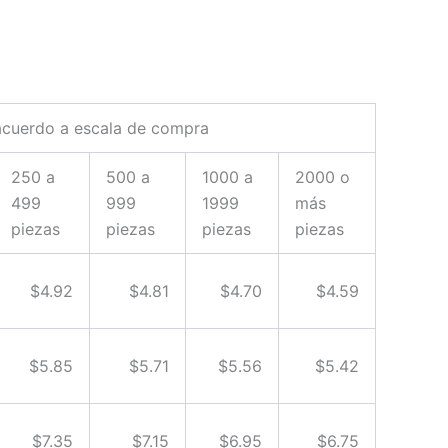
acuerdo a escala de compra
250 a
500 a
1000 a
2000 o
499
999
1999
más
piezas
piezas
piezas
piezas
$4.92
$4.81
$4.70
$4.59
$5.85
$5.71
$5.56
$5.42
$7.35
$7.15
$6.95
$6.75