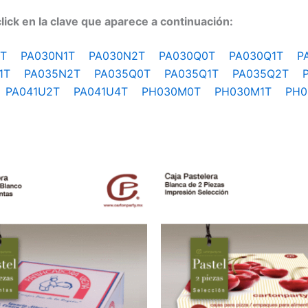
lick en la clave que aparece a continuación:
N0T
PA030N1T
PA030N2T
PA030Q0T
PA030Q1T
P
N1T
PA035N2T
PA035Q0T
PA035Q1T
PA035Q2T
T
PA041U2T
PA041U4T
PH030M0T
PH030M1T
PH