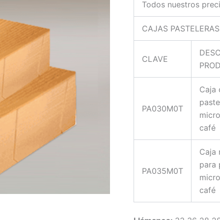
Todos nuestros precio
CAJAS PASTELERA
DESC
CLAVE
PRO
Caja 
paste
PA030M0T
micr
café
Caja
para 
PA035M0T
micr
café