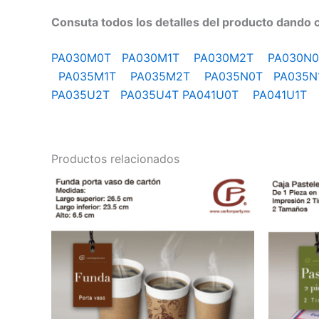
Consuta todos los detalles del producto dando c
PA030M0T
PA030M1T
PA030M2T
PA030
PA035M1T
PA035M2T
PA035N0T
PA035
PA035U2T
PA035U4T
PA041U0T
PA041U1
Productos relacionados