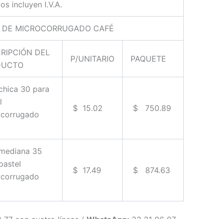
s incluyen I.V.A.
S DE MICROCORRUGADO CAFÉ
RIPCIÓN DEL
P/UNITARIO
PAQUETE
DUCTO
chica 30 para
l
$ 15.02
$ 750.89
ocorrugado
 mediana 35
pastel
$ 17.49
$ 874.63
ocorrugado