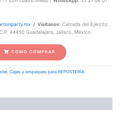
 77 con cuatro líneas /
WhatsApp:
33 21 06 07
rtonparty.mx
/ Visítanos:
Calzada del Ejército
C.P. 44450 Guadalajara, Jalisco, México
stel
,
Cajas y empaques para REPOSTERÍA