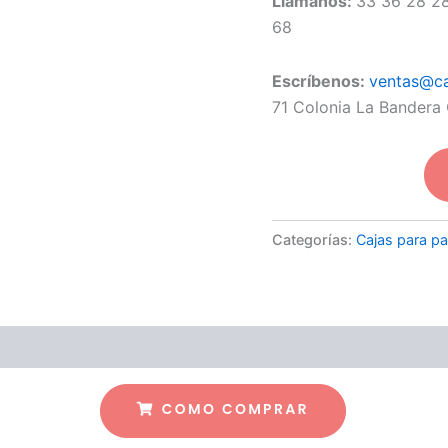
Llámanos:
33 36 28 28
68
Escríbenos:
ventas@ca
71 Colonia La Bandera 
Categorías:
Cajas para pa