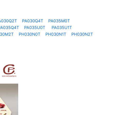
A030Q2T
PA030Q4T
PA035M0T
PA035Q4T
PA035U0T
PA035U1T
030M2T
PH030N0T
PH030N1T
PH030N2T