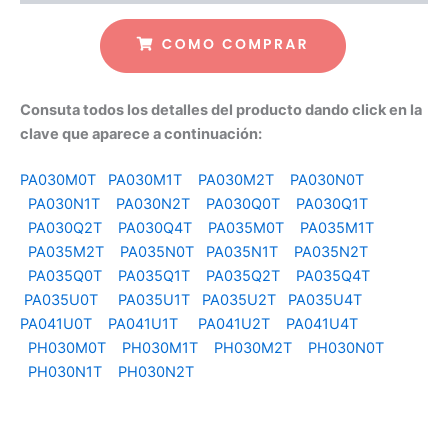
Consuta todos los detalles del producto dando click en la
clave que aparece a continuación:
PA030M0T
PA030M1T
PA030M2T
PA030N0T
PA030N1T
PA030N2T
PA030Q0T
PA030Q1T
PA030Q2T
PA030Q4T
PA035M0T
PA035M1T
PA035M2T
PA035N0T
PA035N1T
PA035N2T
PA035Q0T
PA035Q1T
PA035Q2T
PA035Q4T
PA035U0T
PA035U1T
PA035U2T
PA035U4T
PA041U0T
PA041U1T
PA041U2T
PA041U4T
PH030M0T
PH030M1T
PH030M2T
PH030N0T
PH030N1T
PH030N2T