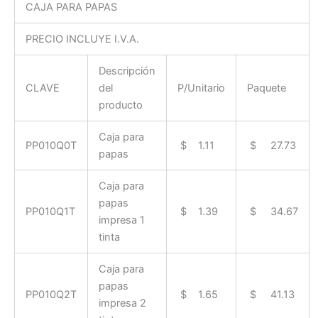
CAJA PARA PAPAS
PRECIO INCLUYE I.V.A.
Descripción
CLAVE
del
P/Unitario
Paquete
producto
Caja para
PP010Q0T
$ 1.11
$ 27.73
papas
Caja para
papas
PP010Q1T
$ 1.39
$ 34.67
impresa 1
tinta
Caja para
papas
PP010Q2T
$ 1.65
$ 41.13
impresa 2