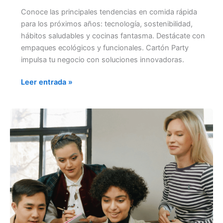
Conoce las principales tendencias en comida rápida
para los próximos años: tecnología, sostenibilidad,
hábitos saludables y cocinas fantasma. Destácate con
empaques ecológicos y funcionales. Cartón Party
impulsa tu negocio con soluciones innovadoras.
Leer entrada »
CONQUISTA
EL
MERCADO
DE
LA
COMIDA
RÁPIDA
CON
MODELOS
DE