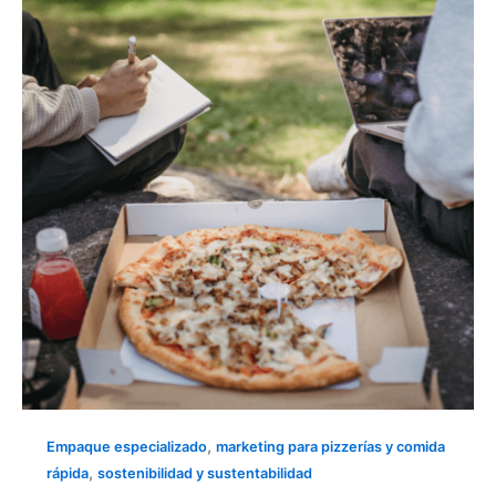
NEGOCIO:
La
comida
rápida
es
la
tendencia
que
llegó
para
quedarse.
,
Empaque especializado
marketing para pizzerías y comida
,
rápida
sostenibilidad y sustentabilidad