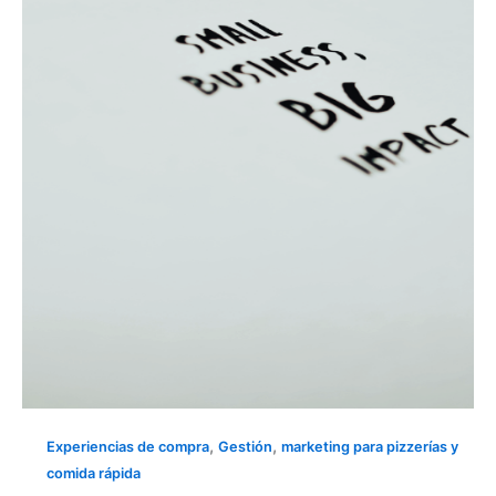
VENTAS
DE
TU
PIZZERÍA
CON
LOGÍSTICA
INTELIGENTE,
MARKETING
EFECTIVO
Y
DELIVERY
,
,
Experiencias de compra
Gestión
marketing para pizzerías y
comida rápida