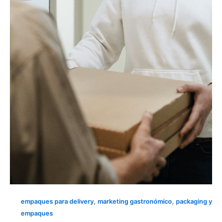
DARK
KITCHENS: diferénciate
sin
punto
físico
|
Carton
Party
,
,
empaques para delivery
marketing gastronómico
packaging y
empaques