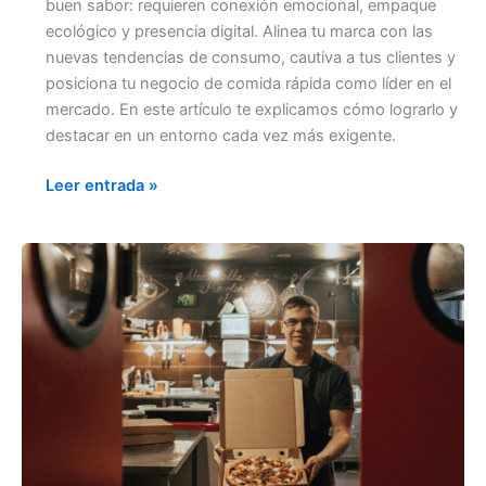
buen sabor: requieren conexión emocional, empaque
ecológico y presencia digital. Alinea tu marca con las
nuevas tendencias de consumo, cautiva a tus clientes y
posiciona tu negocio de comida rápida como líder en el
mercado. En este artículo te explicamos cómo lograrlo y
destacar en un entorno cada vez más exigente.
Leer entrada »
¿ES
UN
BUEN
NEGOCIO
ABRIR
UNA
PIZZERÍA?
Rentabilidad
y