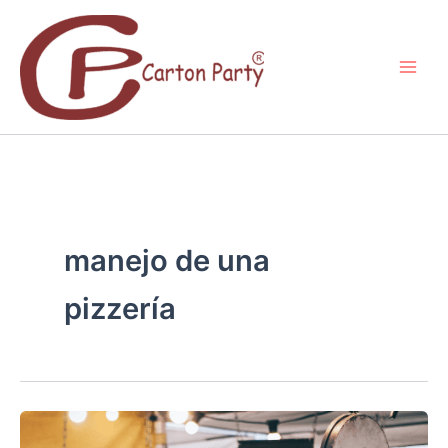
Ir
al
contenido
manejo de una
pizzería
¿TU
RESTAURANTE