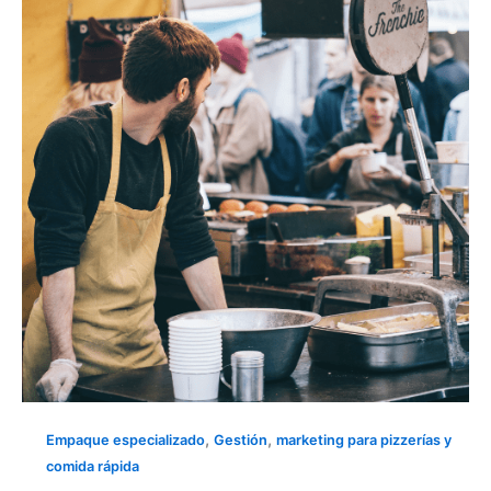
ESTÁ
FUNCIONANDO…
O
SOLO
SOBREVIVIENDO? Modelo
3
M’s
para
la
gestión
de
restaurantes
de
comida
rápida
,
,
Empaque especializado
Gestión
marketing para pizzerías y
comida rápida