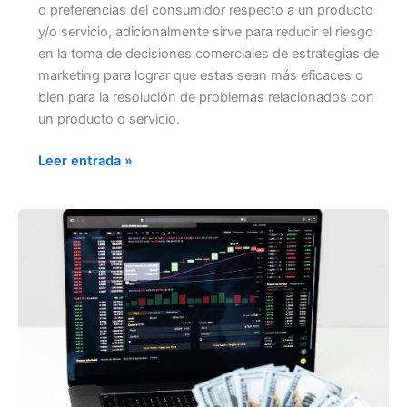
o preferencias del consumidor respecto a un producto
y/o servicio, adicionalmente sirve para reducir el riesgo
en la toma de decisiones comerciales de estrategias de
marketing para lograr que estas sean más eficaces o
bien para la resolución de problemas relacionados con
un producto o servicio.
Leer entrada »
TÉCNICAS
PARA
INCREMENTAR
LAS
VENTAS
EN
TU
NEGOCIO