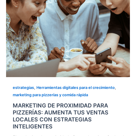
TUS
VENTAS
LOCALES
CON
ESTRATEGIAS
INTELIGENTES
,
,
estrategias
Herramientas digitales para el crecimiento
marketing para pizzerías y comida rápida
MARKETING DE PROXIMIDAD PARA
PIZZERÍAS: AUMENTA TUS VENTAS
LOCALES CON ESTRATEGIAS
INTELIGENTES