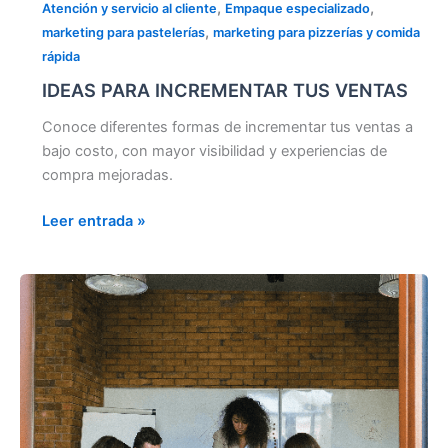
,
,
Atención y servicio al cliente
Empaque especializado
,
marketing para pastelerías
marketing para pizzerías y comida
rápida
IDEAS PARA INCREMENTAR TUS VENTAS
Conoce diferentes formas de incrementar tus ventas a
bajo costo, con mayor visibilidad y experiencias de
compra mejoradas.
Leer entrada »
INVESTIGACIÓN
DE
MERCADOS
PARA
INCREMENTAR
LA
COMPETITIVIDAD