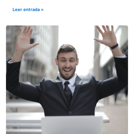
Leer entrada »
CADENA
DE
VALOR:
LOGRA
UNA
VENTAJA
COMPETITIVA
Y
DIFERENCIATE