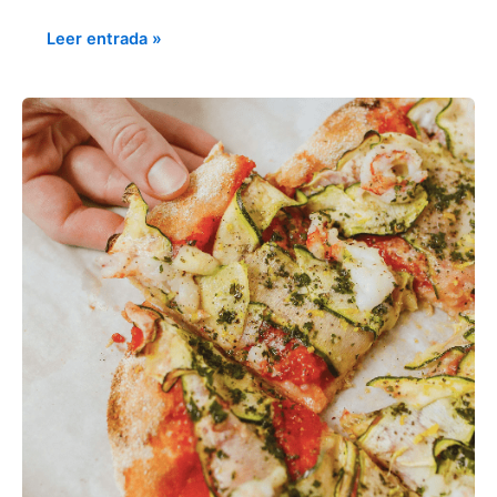
Leer entrada »
LA
RESONANCIA
DE
MARCA
LE
DA
RELEVANCIA
A
TU
RESTAURANTE