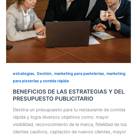
,
,
,
estrategias
Gestión
marketing para pastelerías
marketing
para pizzerías y comida rápida
BENEFICIOS DE LAS ESTRATEGIAS Y DEL
PRESUPUESTO PUBLICITARIO
Destina un presupuesto para tu restaurante de comida
rápida y logra diversos objetivos como: mayor
visibilidad, reconocimiento de la marca, fidelidad de tus
clientes cautivos, captación de nuevos clientes, mayor