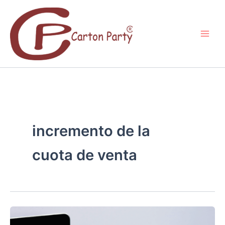
Ir
al
contenido
incremento de la
cuota de venta
¿TU
PIZZERÍA