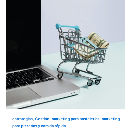
NO
VENDE
LO
ESPERADO?
REVISA
TU
ESTRATEGIA
COMERCIAL
,
,
,
estrategias
Gestión
marketing para pastelerías
marketing
para pizzerías y comida rápida