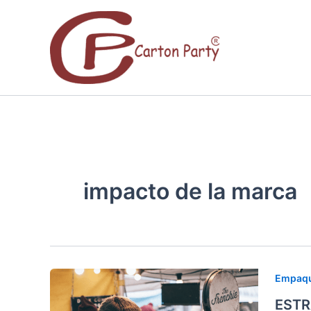
Ir
al
contenido
impacto de la marca
ESTRA
Empaqu
DE
ESTR