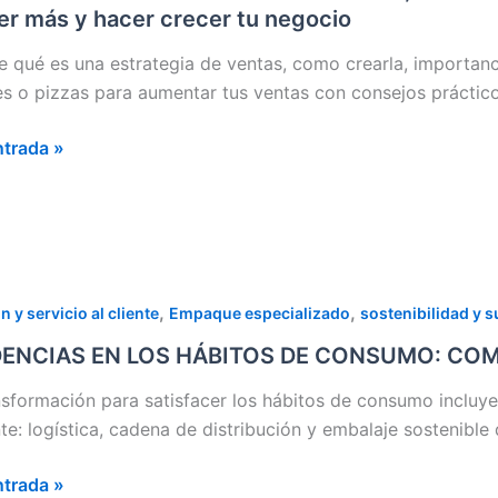
S PARA PIZZERÍAS,
r más y hacer crecer tu negocio
LERÍAS O
DA
 qué es una estrategia de ventas, como crearla, importanc
A:
es o pizzas para aumentar tus ventas con consejos práctico
ntrada »
 tu negocio
NCIAS
,
,
 y servicio al cliente
Empaque especializado
sostenibilidad y s
ENCIAS EN LOS HÁBITOS DE CONSUMO: COMI
OS
nsformación para satisfacer los hábitos de consumo incluyen
ente: logística, cadena de distribución y embalaje sostenibl
UMO:
ntrada »
DA