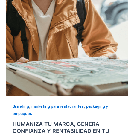
CONFIANZA
Y
RENTABILIDAD
EN
TU
NEGOCIO
DE
COMIDA
RÁPIDA
,
,
Branding
marketing para restaurantes
packaging y
empaques
HUMANIZA TU MARCA, GENERA
CONFIANZA Y RENTABILIDAD EN TU