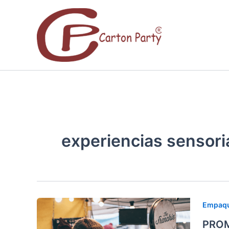
Ir
al
contenido
experiencias sensori
PROM
Empaqu
IRRESI
PROM