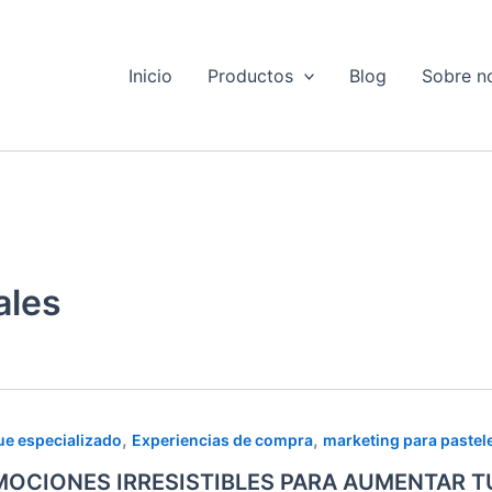
Inicio
Productos
Blog
Sobre n
ales
OCIONES
,
,
e especializado
Experiencias de compra
marketing para pastel
STIBLES
OCIONES IRRESISTIBLES PARA AUMENTAR T