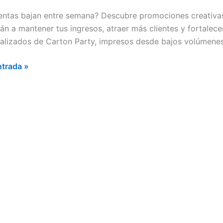
NTAR
entas bajan entre semana? Descubre promociones creativas p
án a mantener tus ingresos, atraer más clientes y fortale
AS
alizados de Carton Party, impresos desde bajos volúmenes
ntrada »
NA