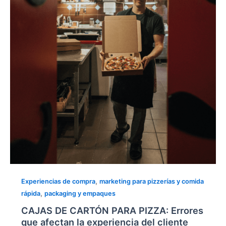
PIZZA:
Errores
que
afectan
la
experiencia
del
cliente
,
Experiencias de compra
marketing para pizzerías y comida
,
rápida
packaging y empaques
CAJAS DE CARTÓN PARA PIZZA: Errores
que afectan la experiencia del cliente