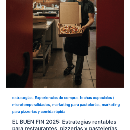
rentables
para
restaurantes,
pizzerías
y
pastelerías
en
México
,
,
estrategias
Experiencias de compra
fechas especiales /
,
,
microtemporalidades
marketing para pastelerías
marketing
para pizzerías y comida rápida
EL BUEN FIN 2025: Estrategias rentables
para restaurantes, pizzerías y pastelerías