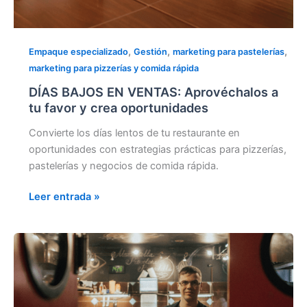
,
,
,
Empaque especializado
Gestión
marketing para pastelerías
marketing para pizzerías y comida rápida
DÍAS BAJOS EN VENTAS: Aprovéchalos a
tu favor y crea oportunidades
Convierte los días lentos de tu restaurante en
oportunidades con estrategias prácticas para pizzerías,
pastelerías y negocios de comida rápida.
Leer entrada »
EL
BUEN
FIN
2025:
Estrategias