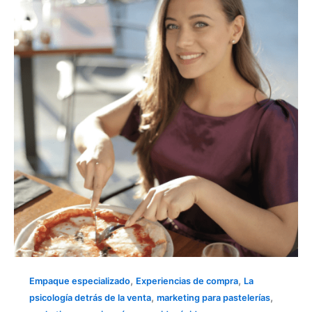
PSICOLÓGICAMENTE
EN
LA
DECISIÓN
DE
COMPRA
DE
TUS
COMENSALES
,
,
Empaque especializado
Experiencias de compra
La
,
,
psicología detrás de la venta
marketing para pastelerías