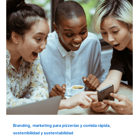
PARTE
DEL
STORYTELLING
DE
MARCA
,
,
Branding
marketing para pizzerías y comida rápida
sostenibilidad y sustentabilidad