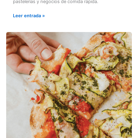
pastelerías y negocios de comida rápida.
Leer entrada »
ESTRATEGIAS
PARA
EL
DESARROLLO
DE
PRODUCTOS
para
Comida
Rápida,
Pizzerías
y
Pastelerías:
Innova,
Destácate