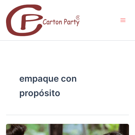
Ir
al
contenido
empaque con
propósito
SOSTENIBILIDAD
COMO