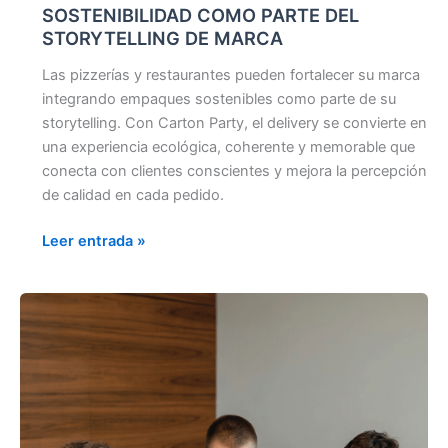
SOSTENIBILIDAD COMO PARTE DEL
STORYTELLING DE MARCA
Las pizzerías y restaurantes pueden fortalecer su marca
integrando empaques sostenibles como parte de su
storytelling. Con Carton Party, el delivery se convierte en
una experiencia ecológica, coherente y memorable que
conecta con clientes conscientes y mejora la percepción
de calidad en cada pedido.
Leer entrada »
DÍAS
BAJOS
EN
VENTAS:
Aprovéchalos
a