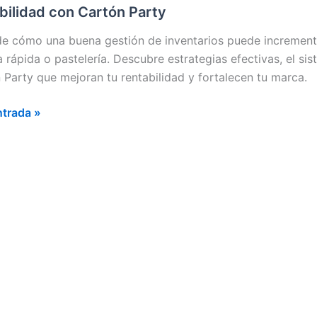
TARIOS
bilidad con Cartón Party
AURANTES
e cómo una buena gestión de inventarios puede incrementar 
 rápida o pastelería. Descubre estrategias efectivas, el 
DA
 Party que mejoran tu rentabilidad y fortalecen tu marca.
A:
ntrada »
ta
ilidad