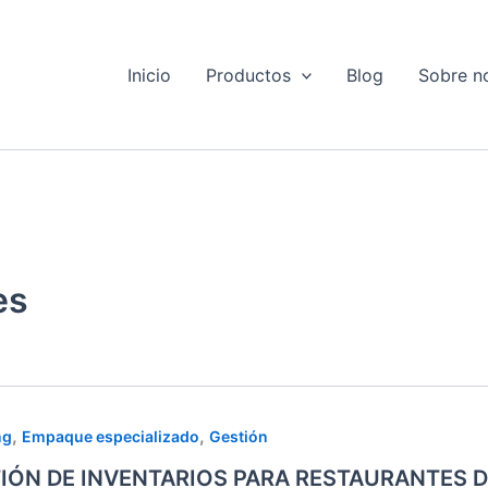
Inicio
Productos
Blog
Sobre n
es
ÓN
,
,
ng
Empaque especializado
Gestión
IÓN DE INVENTARIOS PARA RESTAURANTES DE