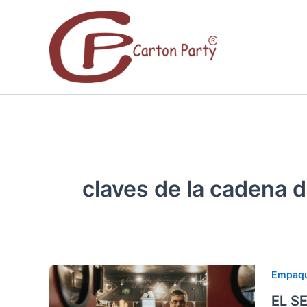
Ir
al
contenido
claves de la cadena d
EL
Empaqu
SECRE
EL S