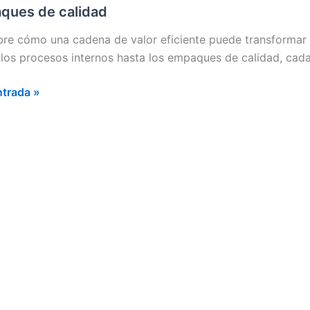
ques de calidad
re cómo una cadena de valor eficiente puede transformar t
RÍAS
los procesos internos hasta los empaques de calidad, cada d
ntrada »
 una
a
da
ues
d